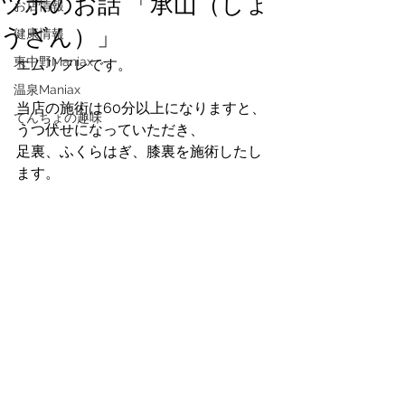
ツボのお話 「承山（しょ
お店情報
うざん）」
健康情報
東中野Maniax
エムリフレです。
温泉Maniax
当店の施術は60分以上になりますと、
てんちょの趣味
うつ伏せになっていただき、
足裏、ふくらはぎ、膝裏を施術したし
ます。