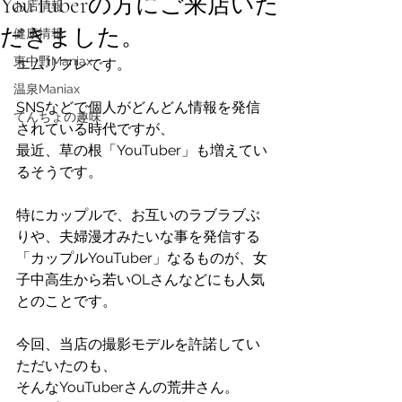
YouTuberの方にご来店いた
お店情報
だきました。
健康情報
東中野Maniax
エムリフレです。
温泉Maniax
SNSなどで個人がどんどん情報を発信
てんちょの趣味
されている時代ですが、
最近、草の根「YouTuber」も増えてい
るそうです。
特にカップルで、お互いのラブラブぶ
りや、夫婦漫才みたいな事を発信する
「カップルYouTuber」なるものが、女
子中高生から若いOLさんなどにも人気
とのことです。
今回、当店の撮影モデルを許諾してい
ただいたのも、
そんなYouTuberさんの荒井さん。