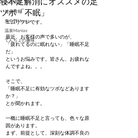
寝不足解消にオススメの足
お店情報
ツボ「不眠」
健康情報
東中野Maniax
エムリフレです。
温泉Maniax
最近、お客様の声で多いのが、
てんちょの趣味
「疲れてるのに眠れない」「睡眠不足
だ」
というお悩みです。皆さん、お疲れな
んですよね。。。
そこで、
「睡眠不足に有効なツボなどあります
か？」
とか聞かれます。
一概に睡眠不足と言っても、色々な原
因があります。
まず、前提として、深刻な体調不良の