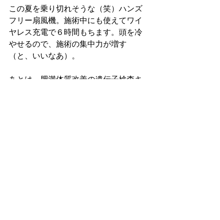
この夏を乗り切れそうな（笑）ハンズ
フリー扇風機。施術中にも使えてワイ
ヤレス充電で６時間もちます。頭を冷
やせるので、施術の集中力が増す
（と、いいなあ）。
あとは、肥満体質改善の遺伝子検査キ
ットや、最新のアロマ機器なんかも面
白かったです。
この業界もどんどん新しい技術商品が
出て欲しいと思う今日このごろでし
た。
すべて表示
最新記事