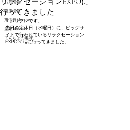
リラクゼーションEXPOに
お店情報
行ってきました
健康情報
東中野Maniax
エムリフレです。
先日の定休日（水曜日）に、ビッグサ
温泉Maniax
イトで行われているリラクゼーション
てんちょの趣味
EXPO2019に行ってきました。