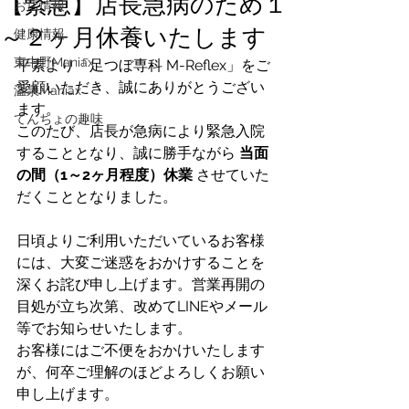
【緊急】店長急病のため１
お店情報
～２ヶ月休養いたします
健康情報
東中野Maniax
平素より「足つぼ専科 M-Reflex」をご
愛顧いただき、誠にありがとうござい
温泉Maniax
ます。
てんちょの趣味
このたび、店長が急病により緊急入院
することとなり、誠に勝手ながら 
当面
の間（1～2ヶ月程度）休業
 させていた
だくこととなりました。
日頃よりご利用いただいているお客様
には、大変ご迷惑をおかけすることを
深くお詫び申し上げます。営業再開の
目処が立ち次第、改めてLINEやメール
等でお知らせいたします。
お客様にはご不便をおかけいたします
が、何卒ご理解のほどよろしくお願い
申し上げます。