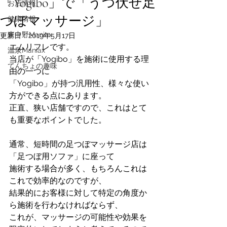
「Yogibo」で「うつ伏せ足
お店情報
つぼマッサージ」
健康情報
東中野Maniax
更新日：
2019年5月17日
エムリフレです。
温泉Maniax
当店が「Yogibo」を施術に使用する理
てんちょの趣味
由の一つに
「Yogibo」が持つ汎用性、様々な使い
方ができる点にあります。
正直、狭い店舗ですので、これはとて
も重要なポイントでした。
通常、短時間の足つぼマッサージ店は
「足つぼ用ソファ」に座って
施術する場合が多く、もちろんこれは
これで効率的なのですが、
結果的にお客様に対して特定の角度か
ら施術を行わなければならず、
これが、マッサージの可能性や効果を