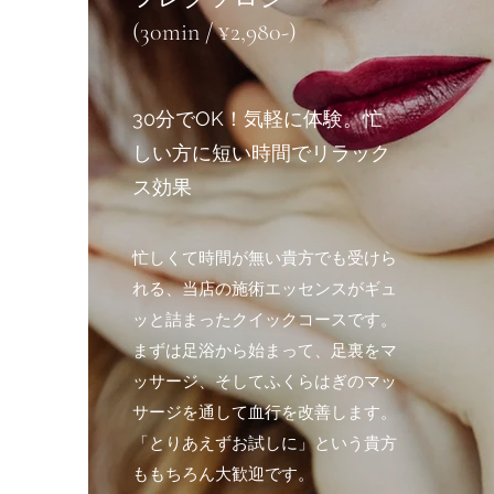
(30min / ¥2,980-)
30分でOK！気軽に体験。忙
しい方に短い時間でリラック
ス効果
忙しくて時間が無い貴方でも受けら
れる、当店の施術エッセンスがギュ
ッと詰まったクイックコースです。
まずは足浴から始まって、足裏をマ
ッサージ、そしてふくらはぎのマッ
サージを通して血行を改善します。
「とりあえずお試しに」という貴方
ももちろん大歓迎です。