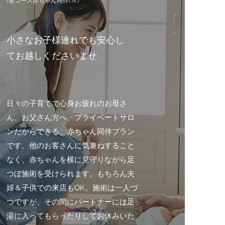
(全コース赤ちゃん同伴OK)
小さなお子様連れでも安心し
てお越しくださいませ
日々の子育てで心身お疲れのお母さ
ん、お父さん方へ、プライベートサロ
ンだからできる、赤ちゃん同伴プラン
です。他のお客さんに気兼ねすること
なく、赤ちゃんを横に見守りながら足
つぼ施術を受けられます。もちろん夫
婦＆子供での来店もOK。施術は一人づ
つですが、その間にパートナーには足
湯に入ってもらったりしてお休みいた