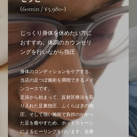
(60min / ¥5,980-)
じっくり身体を休めたい方に
おすすめ。体調のカウンセリ
ングを行いながら指圧
身体のコンディションをケアする、
当店の足つぼ施術を満喫できるメイ
ンコースです。
足浴から始まって、反射区療法を取
り入れた足裏指圧、ふくらはぎの指
圧、そして強い施術で負担のかかっ
た足を癒やすため、ホットストーン
によるヒーリングを行います。全身