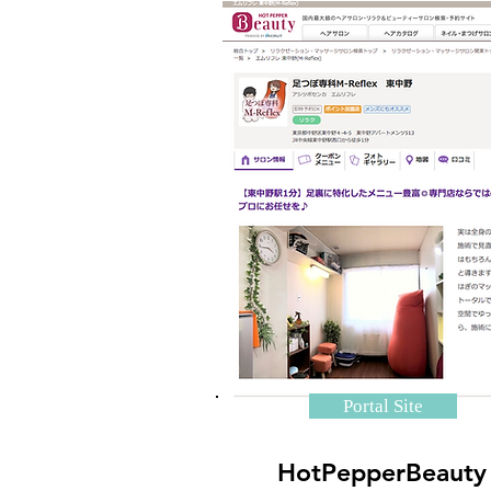
Portal Site
HotPepperBeauty